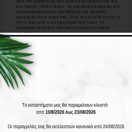
από την αισθητική των ελληνικών νησιών και τις
μοντέρνες τάσεις Boho, το Casablanca φέρνει μια
ανάσα καλοκαιρινής ελευθερίας και φυσικής
ομορφιάς στον χώρο σας. Είτε το επιλέξετε για το
σπίτι σας είτε για επαγγελματικό χώρο, το
Casablanca είναι η ιδανική επιλογή για άνεση
και στυλ.
Πλήρης έτοιμο προς χρήση
Η τιμή του Casablanca
περιλαμβάνει όλα τα απαραίτητα:
Υπόστρωμα τύπου box
που εξασφαλίζει
μακροχρόνια αντοχή και σταθερότητα.
Αποσπώμενα και πλενόμενα υφάσματα:
Ο
περίγυρος του υποστρώματος και το ύφασμα στο
κεφαλάρι είναι εύκολα αποσπώμενα και
πλενόμενα, διατηρώντας το κρεβάτι σας πάντα
φρέσκο και καθαρό.
Επιπλέον Επιλογές
Αποθηκευτικός χώρος:
Προσθέστε αποθηκευτικό
χώρο στο κρεβάτι σας με επιπλέον κόστος 280€.
Ιδανικό για την οργάνωση του χώρου σας!
Αποκτήστε το Casablanca και δώστε στην