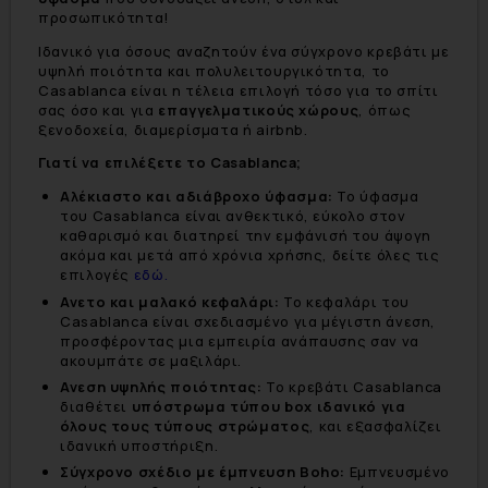
προσωπικότητα!
Ιδανικό για όσους αναζητούν ένα σύγχρονο κρεβάτι με
υψηλή ποιότητα και πολυλειτουργικότητα, το
Casablanca είναι η τέλεια επιλογή τόσο για το σπίτι
σας όσο και για
επαγγελματικούς χώρους
, όπως
ξενοδοχεία, διαμερίσματα ή airbnb.
Γιατί να επιλέξετε το Casablanca;
Αλέκιαστο και αδιάβροχο ύφασμα:
Το ύφασμα
του Casablanca είναι ανθεκτικό, εύκολο στον
καθαρισμό και διατηρεί την εμφάνισή του άψογη
ακόμα και μετά από χρόνια χρήσης, δείτε όλες τις
επιλογές
εδώ.
Ανετο και μαλακό κεφαλάρι:
Το κεφαλάρι του
Casablanca είναι σχεδιασμένο για μέγιστη άνεση,
προσφέροντας μια εμπειρία ανάπαυσης σαν να
ακουμπάτε σε μαξιλάρι.
Ανεση υψηλής ποιότητας:
Το κρεβάτι Casablanca
διαθέτει
υπόστρωμα τύπου box ιδανικό για
όλους τους τύπους στρώματος
, και εξασφαλίζει
ιδανική υποστήριξη.
Σύγχρονο σχέδιο με έμπνευση Boho:
Εμπνευσμένο