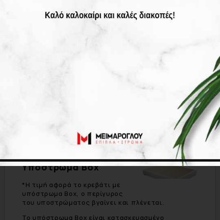
κρεβατοκάμαρά σας μια νέα διάσταση άνεσης και
στυλ!
Επιλογή υφάσματος.
Μεγάλη επιλογή υφασμάτων
χωρίς επιπλέον χρέωση.
Μπορείτε να επιλέξετε το ύφασμα (αλέκιαστο
αδιάβροχο) που επιθυμείτε για το κρεβάτι σας
μέσα από μια μεγάλη γκάμα χρωμάτων, δείτε όλες
τις επιλογές
εδώ.
Υπόστρωμα Box
*Η τιμή αφορά το κρεβάτι με
υπόστρωμα Box, ο περίγυρος
του υποστρώματος βγαίνει και πλένεται.
Το υπόστρωμα Box είναι κατασκευασμένο