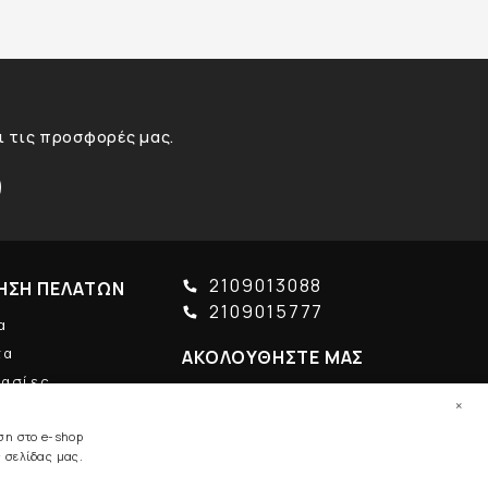
αι τις προσφορές μας.
2109013088
ΗΣΗ ΠΕΛΑΤΩΝ
2109015777
α
τα
ΑΚΟΛΟΥΘΗΣΤΕ ΜΑΣ
γασίες
×
ση στο e-shop
 σελίδας μας.