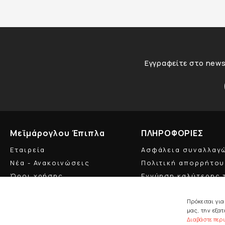
Εγγραφείτε στο newsl
Μεϊμάρογλου Έπιπλα
ΠΛΗΡΟΦΟΡΙΕΣ
Εταιρεία
Ασφάλεια συναλλαγ
Νέα - Ανακοινώσεις
Πολιτική απορρήτου
Όροι χρήσης
Εγγύηση καλύτερης 
Πολιτική cookies
Επίσημος Αντιπρόσ
Πρόκειται γι
GDPR
μας, την εξα
Διαβάστε περ