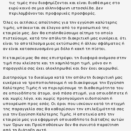
τις τιμές που διαφημίζονται και είναι διαθέσιμες στο
ευρύ κοινό σε μια ελληνόφωνη ιστοσελίδα. Δεν
περιλαμβάνονται προφορικές προσφορές.
Όλες οι αιτήσεις απαίτησης για την εγγύηση καλύτερης
τιμής, υπόκεινται σε έλεγχο από το προσωπικό της
εταιρεία μας. Δεν θα επαληθεύσουμε αίτημα το οποίο
πιστεύουμε, κατά την απόλυτη διακριτική μας ευχέρεια, ότι
είναι το αποτέλεσμα μιας εκτύπωσης ή άλλου σφάλματος ή
αν είναι κατασκευασμένο με δόλο ή κακή τη πίστει.
Η εταιρεία μας θα σας επιστρέψει τη διαφορά ανάμεσα στην
τιμή που κλείσατε και τη χαμηλότερη τιμή, μόνο αν η
παραγγελία σας έχει ολοκληρωθεί και δεν έχει ακυρωθεί.
Διατηρούμε το δικαίωμα κατά την απόλυτη διακριτική μας
ευχέρεια να τροποποιήσουμε ή να διακόψουμε την Εγγύηση
Καλύτερης Τιμής ή να περιορίσουμε τη διαθεσιμότητα του
σε οποιοδήποτε άτομο, ανά πάσα στιγμή, για οποιοδήποτε ή
και χωρίς λόγο, και χωρίς προηγούμενη ειδοποίηση ή
υποχρέωση προς εσάς. Οι όροι που ισχύουν κατά τη στιγμή
της παραγγελία σας θα καθορίσουν την επιλεξιμότητά σας
για την Εγγύηση Καλύτερης Τιμής. Η αποτυχία από την
εταιρεία μας για εφαρμογή οποιασδήποτε διάταξης αυτών
των Όρων και Προϋποθέσεων δεν θα συνιστά παραίτηση
από τη διάταξη αυτή.