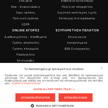
Εταιρεία
Ασφάλεια συναλλαγών
Νέα - Ανακοινώσεις
Πολιτική απορρήτου
Όροι χρήσης
Εγγύηση καλύτερης τιμής
Πολιτική cookies
Επίσημος Αντιπρόσωπος
GDPR
ONLINE ΑΓΟΡΕΣ
ΕΞΥΠΗΡΕΤΗΣΗ ΠΕΛΑΤΩΝ
Διαθεσιμότητα - Αποθέματα
Επικοινωνία
Τρόποι αποστολής
Καταστήματα
Τρόποι πληρωμής
B2B Συνεργασίες
Παραγγελίες
Επιστροφές
×
To meimaroglou.gr χρησιμοποιεί cookies
2109013088
Πρόκειται για μικρά αρχεία/εργαλεία που μας βοηθάνε να οργανώσουμε
2109015777
καλύτερα την περιήγηση στο e-shop μας, την εξατομίκευση των
διαφημίσεών μας καθώς και την ανάλυση της επισκεψιμότητας της σελίδας
μας.
Διαβάστε περισσότερα
ΑΚΟΛΟΥΘΗΣΤΕ ΜΑΣ
SHOW ALL PARTNERS
(1543) →
ΑΠΟΔΟΧΗ ΕΠΙΛΟΓΩΝ
ΑΠΟΔΟΧΗ ΟΛΩΝ
ΕΜΦΆΝΙΣΗ ΛΕΠΤΟΜΕΡΕΙΏΝ