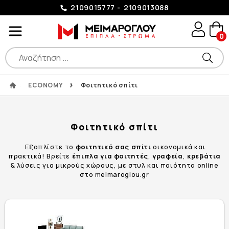
2109015777
2109013088
0
ECONOMY
/
Φοιτητικό σπίτι
Φοιτητικό σπίτι
Εξοπλίστε το
φοιτητικό σας σπίτι
οικονομικά και
πρακτικά! Βρείτε
έπιπλα για φοιτητές
,
γραφεία
,
κρεβάτια
& λύσεις για μικρούς χώρους, με στυλ και ποιότητα online
στο meimaroglou.gr