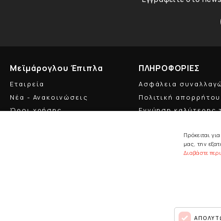
Μεϊμάρογλου Έπιπλα
ΠΛΗΡΟΦΟΡΙΕΣ
Εταιρεία
Ασφάλεια συναλλαγ
Νέα - Ανακοινώσεις
Πολιτική απορρήτου
Όροι χρήσης
Εγγύηση καλύτερης 
Πολιτική cookies
Επίσημος Αντιπρόσ
Πρόκειται γι
GDPR
μας, την εξα
Διαβάστε περ
© 2021 MEIMAROGLOU. All Rights Reserved
ΑΠΟΛΥΤ