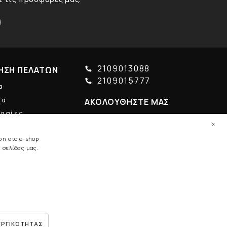
2109013088
ΗΣΗ ΠΕΛΑΤΩΝ
2109015777
α
τα
ΑΚΟΛΟΥΘΗΣΤΕ ΜΑΣ
γασίες
×
ση στο e-shop
 σελίδας μας.
Κατασκευη ιστοσελίδων HellasSites
ΥΡΓΙΚΟΤΗΤΑΣ