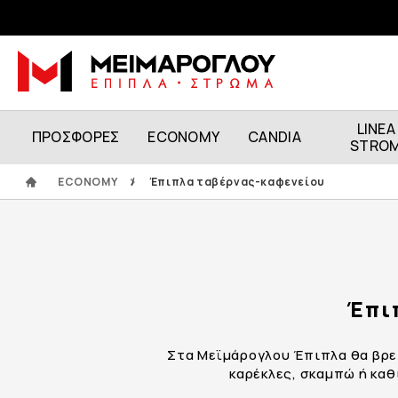
LINEA
ΠΡΟΣΦΟΡΕΣ
ECONOMY
CANDIA
STRO
ECONOMY
/
Έπιπλα ταβέρνας-καφενείου
Έπι
Στα Μεϊμάρογλου Έπιπλα θα βρ
καρέκλες, σκαμπώ ή καθ