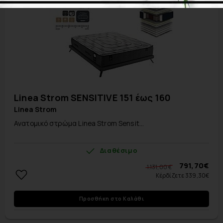
Linea Strom SENSITIVE 151 έως 160
Linea Strom
Ανατομικό στρώμα Linea Strom Sensit...
Διαθέσιμο
791,70€
1.131,00 €
Κέρδίζετε 339,30€
Προσθήκη στο Καλάθι