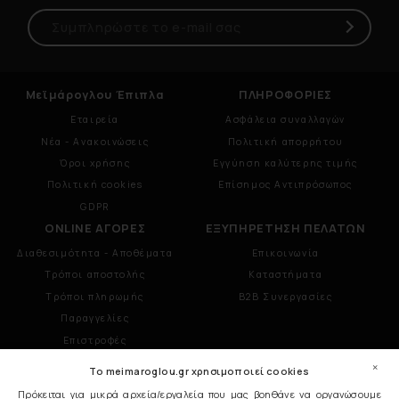
Μεϊμάρογλου Έπιπλα
ΠΛΗΡΟΦΟΡΙΕΣ
Εταιρεία
Ασφάλεια συναλλαγών
Νέα - Ανακοινώσεις
Πολιτική απορρήτου
Όροι χρήσης
Εγγύηση καλύτερης τιμής
Πολιτική cookies
Επίσημος Αντιπρόσωπος
GDPR
ONLINE ΑΓΟΡΕΣ
ΕΞΥΠΗΡΕΤΗΣΗ ΠΕΛΑΤΩΝ
Διαθεσιμότητα - Αποθέματα
Επικοινωνία
Τρόποι αποστολής
Καταστήματα
Τρόποι πληρωμής
B2B Συνεργασίες
Παραγγελίες
Επιστροφές
×
To meimaroglou.gr χρησιμοποιεί cookies
2109013088
Πρόκειται για μικρά αρχεία/εργαλεία που μας βοηθάνε να οργανώσουμε