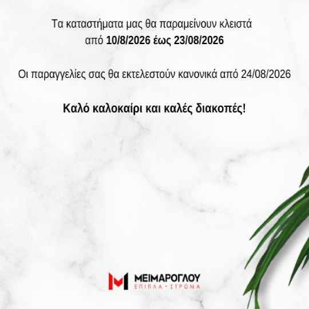
Linea Strom SENSITIVE 141 έως 150
Linea Strom
Ανατομικό στρώμα Linea Strom Sensit...
Διαθέσιμο
736,40€
1.052,00 €
Κέρδίζετε 315,60€
Προσθήκη στο Καλάθι
-30%