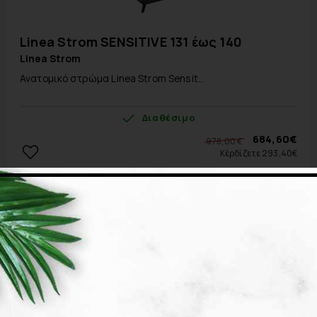
Linea Strom SENSITIVE 131 έως 140
Linea Strom
Ανατομικό στρώμα Linea Strom Sensit...
Διαθέσιμο
684,60€
978,00 €
Κέρδίζετε 293,40€
Προσθήκη στο Καλάθι
-30%