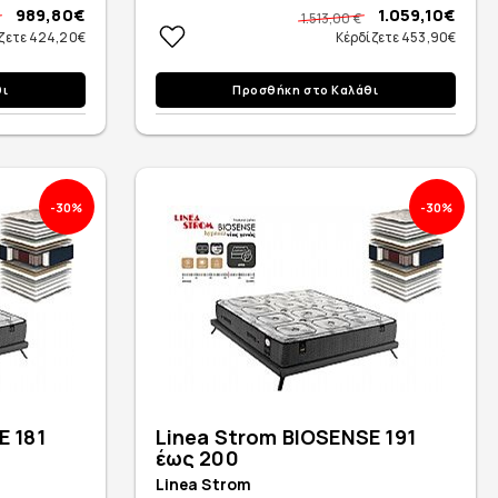
989,80€
1.059,10€
1.513,00 €
ζετε 424,20€
Κέρδίζετε 453,90€
θι
Προσθήκη στο Καλάθι
-30%
-30%
E 181
Linea Strom BIOSENSE 191
έως 200
Linea Strom