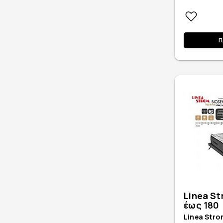
Π
Linea St
έως 180
Linea Stro