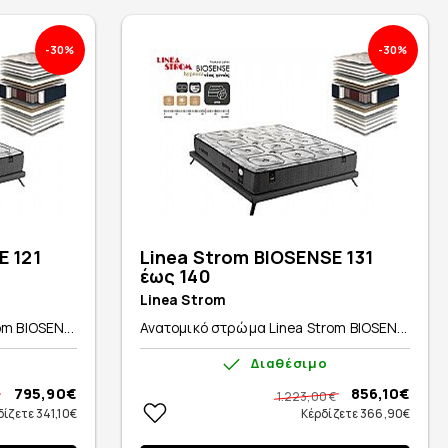
-30%
-30%
E 121
Linea Strom BIOSENSE 131
έως 140
Linea Strom
m BIOSEN...
Ανατομικό στρώμα Linea Strom BIOSEN...
Διαθέσιμο
795,90€
856,10€
1.223,00 €
δίζετε 341,10€
Κέρδίζετε 366,90€