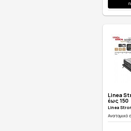
Π
Linea St
έως 150
Linea Stro
Ανατομικό σ