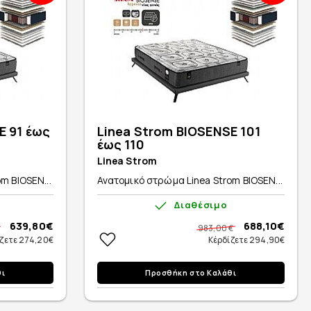
E 91 έως
Linea Strom BIOSENSE 101
έως 110
Linea Strom
m BIOSEN...
Ανατομικό στρώμα Linea Strom BIOSEN...
Διαθέσιμο
639,80€
688,10€
983,00 €
ζετε 274,20€
Κέρδίζετε 294,90€
θι
Προσθήκη στο Καλάθι