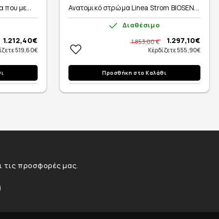
 που με...
Ανατομικό στρώμα Linea Strom BIOSEN...
Διαθέσιμο
1.212,40€
1.297,10€
1.853,00 €
ίζετε 519,60€
Κέρδίζετε 555,90€
θι
Προσθήκη στο Καλάθι
αι τις προσφορές μας.