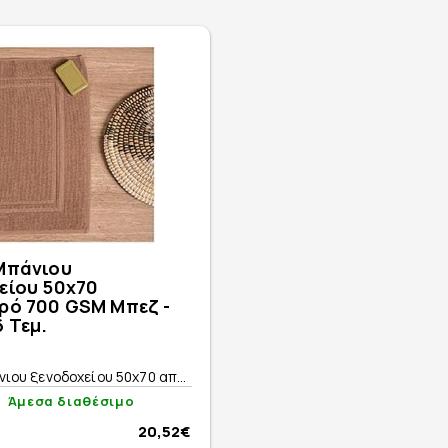
Μπάνιου
είου 50x70
ρό 700 GSM Μπεζ -
 Τεμ.
ιου ξενοδοχείου 50x70 απ...
Άμεσα διαθέσιμο
20,52€