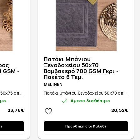
Πατάκι Μπάνιου
ρος
Ξενοδοχείου 50x70
0 GSM -
Βαμβακερό 700 GSM Γκρι -
Πακέτο 6 Τεμ.
MELINEN
50x75 απ...
Πατάκι μπάνιου ξενοδοχείου 50x70 απ...
ιμο
Άμεσα διαθέσιμο
23,76€
20,52€
θι
Προσθήκη στο Καλάθι